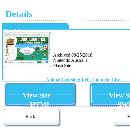
Details
• • • • • • • • • • • • • • • • • • • • • • • • • • • • • • • • • • • • • • • • • • • • • • • • • • • • • • • • • • • • • • •
Flash Site
Archived 08/25/2018
Nintendo Australia
Flash Site
Animal Crossing: Let's Go to the City
View Site
View S
HTML
SW
• • • • • • • • • • • • • • • • • • • • • • • • • • • • • • • • • • • • • • • • • • • • • • • • • • • • • • • • • • • • • • •
Back
M